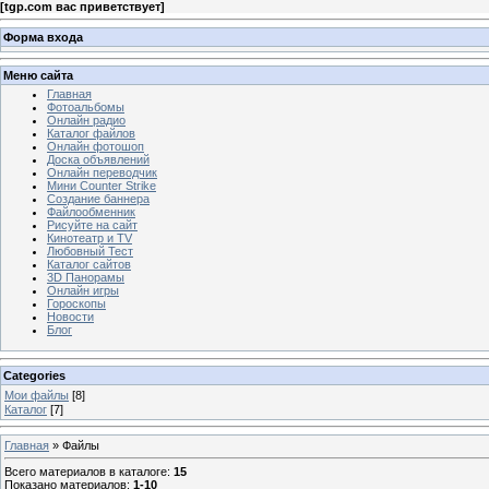
[
tgp.com вас приветствует
]
Форма входа
Меню сайта
Главная
Фотоальбомы
Онлайн радио
Каталог файлов
Онлайн фотошоп
Доска объявлений
Онлайн переводчик
Мини Counter Strike
Создание баннера
Файлообменник
Рисуйте на сайт
Кинотеатр и TV
Любовный Тест
Каталог сайтов
3D Панорамы
Онлайн игры
Гороскопы
Новости
Блог
Categories
Мои файлы
[8]
Каталог
[7]
Главная
»
Файлы
Всего материалов в каталоге
:
15
Показано материалов
:
1-10