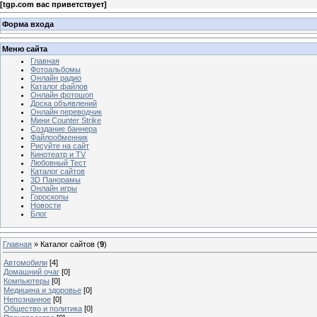
[
tgp.com вас приветствует
]
Форма входа
Меню сайта
Главная
Фотоальбомы
Онлайн радио
Каталог файлов
Онлайн фотошоп
Доска объявлений
Онлайн переводчик
Мини Counter Strike
Создание баннера
Файлообменник
Рисуйте на сайт
Кинотеатр и TV
Любовный Тест
Каталог сайтов
3D Панорамы
Онлайн игры
Гороскопы
Новости
Блог
Главная
»
Каталог сайтов
(
9
)
Автомобили
[4]
Домашний очаг
[0]
Компьютеры
[0]
Медицина и здоровье
[0]
Непознанное
[0]
Общество и политика
[0]