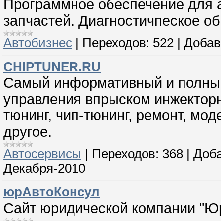
Программное обеспечение для а
запчастей. Диагностичпеское о
Автобизнес
|
Переходов:
522
|
Добав
CHIPTUNER.RU
Самый информативный и полный
управления впрыском инжекторн
тюнинг, чип-тюнинг, ремонт, мо
другое.
Автосервисы
|
Переходов:
368
|
Доба
Декабря-2010
юрАвтоКонсул
Сайт юридической компании "Ю