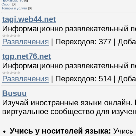
Производство
[0]
Спорт
[0]
Товары и услуги
[0]
tagi.web44.net
Информационно развлекательный п
Развлечения
|
Переходов:
377
|
Доба
tgp.net76.net
Информационно развлекательный п
Развлечения
|
Переходов:
514
|
Доба
Busuu
Изучай иностранные языки онлайн. 
виртуальное сообщество для изучен
Учись у носителей языка:
Учись 