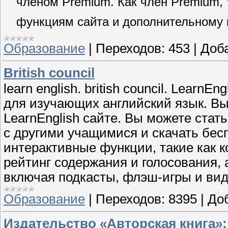
членом Premium. Как член Premium,
функциям сайта и дополнительному 
Образование
|
Переходов:
453
|
Доб
British council
learn english. british council. Learn
для изучающих английский язык. Вы
LearnEnglish сайте. Вы можете стат
с другими учащимися и скачать бес
интерактивные функции, такие как 
рейтинг содержания и голосования,
включая подкасты, флэш-игры и вид
Образование
|
Переходов:
8395
|
До
Издательство «Авторская книга»: 