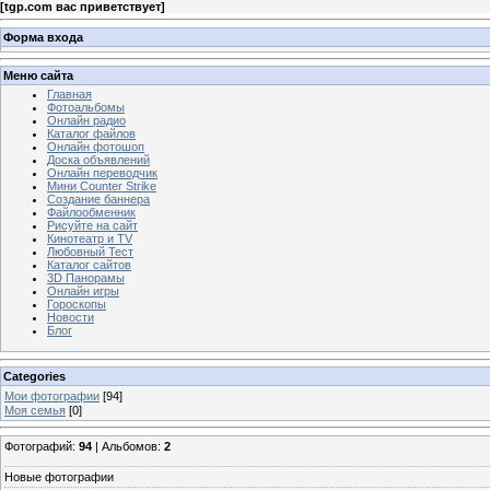
[
tgp.com вас приветствует
]
Форма входа
Меню сайта
Главная
Фотоальбомы
Онлайн радио
Каталог файлов
Онлайн фотошоп
Доска объявлений
Онлайн переводчик
Мини Counter Strike
Создание баннера
Файлообменник
Рисуйте на сайт
Кинотеатр и TV
Любовный Тест
Каталог сайтов
3D Панорамы
Онлайн игры
Гороскопы
Новости
Блог
Categories
Мои фотографии
[94]
Моя семья
[0]
Фотографий:
94
| Альбомов:
2
Новые фотографии