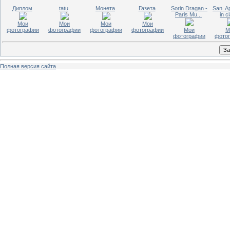
Диплом
tatu
Монета
Газета
Sorin Dragan -
San. Ap
Paris Mu...
in cl
Мои
Мои
Мои
Мои
фотографии
фотографии
фотографии
фотографии
Мои
М
фотографии
фото
Полная версия сайта